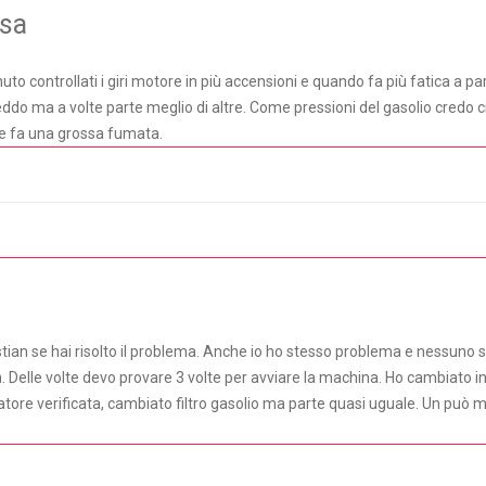
osa
uto controllati i giri motore in più accensioni e quando fa più fatica a par
ddo ma a volte parte meglio di altre. Come pressioni del gasolio credo ci 
e fa una grossa fumata.
istian se hai risolto il problema. Anche io ho stesso problema e nessuno
ma. Delle volte devo provare 3 volte per avviare la machina. Ho cambiato i
ore verificata, cambiato filtro gasolio ma parte quasi uguale. Un può me