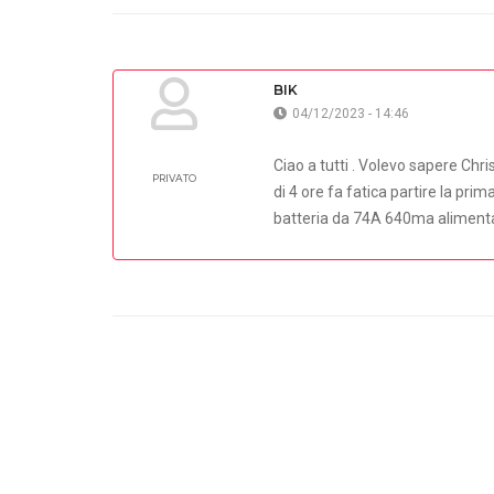
BIK
04/12/2023 - 14:46
Ciao a tutti . Volevo sapere Chr
PRIVATO
di 4 ore fa fatica partire la pri
batteria da 74A 640ma alimentat