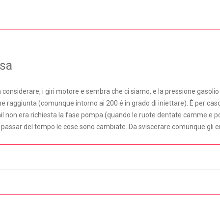
osa
 da considerare, i giri motore e sembra che ci siamo, e la pressione gaso
ne raggiunta (comunque intorno ai 200 é in grado di iniettare). È per caso 
l non era richiesta la fase pompa (quando le ruote dentate camme e po
l passar del tempo le cose sono cambiate. Da sviscerare comunque gli erro