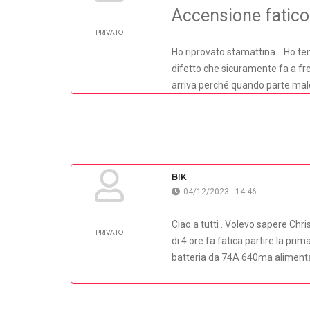
Accensione fatic
PRIVATO
Ho riprovato stamattina... Ho ten
difetto che sicuramente fa a fre
arriva perché quando parte mal
BIK
04/12/2023 - 14:46
Ciao a tutti . Volevo sapere Chr
PRIVATO
di 4 ore fa fatica partire la pri
batteria da 74A 640ma alimentat