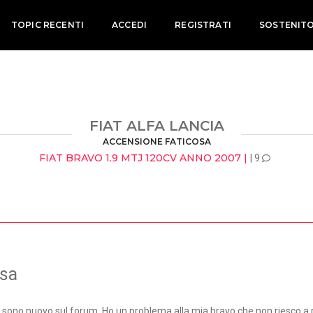
TOPIC RECENTI
ACCEDI
REGISTRATI
SOSTENIT
FIAT ALFA LANCIA
ACCENSIONE FATICOSA
FIAT BRAVO 1.9 MTJ 120CV ANNO 2007 |
| 9
osa
sono nuovo sul forum. Ho un problema alla mia bravo che non riesco a r