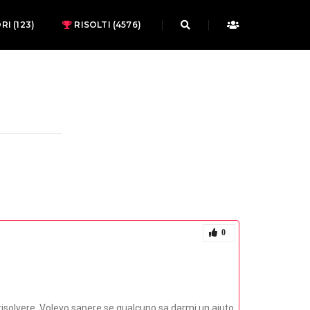
ORI
(123)
RISOLTI (4576)
0
isolvere. Volevo sapere se qualcuno sa darmi un aiuto