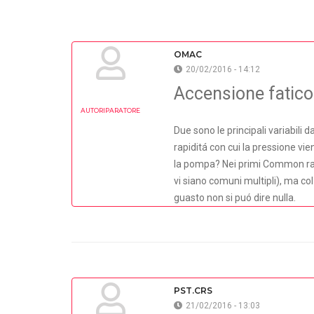
OMAC
20/02/2016 - 14:12
Accensione fatic
AUTORIPARATORE
Due sono le principali variabili
rapiditá con cui la pressione vie
la pompa? Nei primi Common rai
vi siano comuni multipli), ma co
guasto non si puó dire nulla.
PST.CRS
21/02/2016 - 13:03