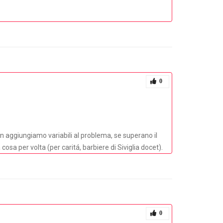
0
n aggiungiamo variabili al problema, se superano il
sa per volta (per caritá, barbiere di Siviglia docet).
0