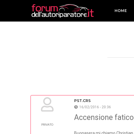
HOME
PST.CRS
16/02/2016 - 20:36
Accensione fatic
PRIVATO
Buonasera mi chiamo Christian, 