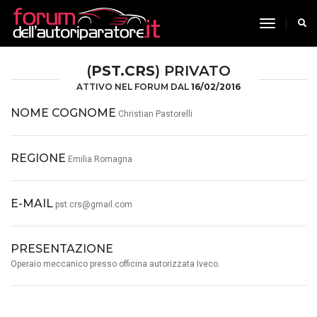
toggle n
(
PST.CRS
) PRIVATO
ATTIVO NEL FORUM DAL
16/02/2016
NOME COGNOME
Christian Pastorelli
REGIONE
Emilia Romagna
E-MAIL
pst.crs@gmail.com
PRESENTAZIONE
Operaio meccanico presso officina autorizzata Iveco.