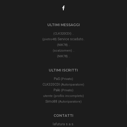
ULTIMI MESSAGGI
..
(CLK320CDI)
Service scaduto..
(pietro48)
..
(NIK78)
..
(scalzomen)
..
(NIK78)
ULTIMI ISCRITTI
PaS
(Privato)
CLK320CDI
(Autoriparatore)
Paki
(Privato)
utente (profilo incompleto)
Simo88
(Autoriparatore)
CONTATTI
lafutura s.a.s.