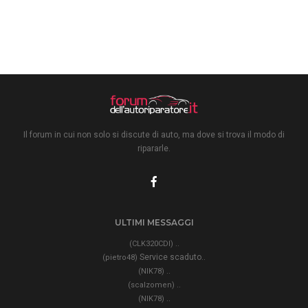
Il forum in cui non solo si discute di auto, ma dove si trova il modo di
ripararle.
ULTIMI MESSAGGI
..
(CLK320CDI)
Service scaduto..
(pietro48)
..
(NIK78)
..
(scalzomen)
..
(NIK78)