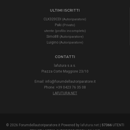
ULTIMI ISCRITTI
CLK320CDI
(Autoriparatore)
Paki
(Privato)
utente (profilo incompleto)
Simo88
(Autoriparatore)
Luigino
(Autoriparatore)
CONTATTI
lafutura s.a.s.
Piazza Corte Maggiore 23/10
Email:
info@forumdellautoriparatore.it
Phone: +39 0423 76 35 08
LAFUTURA.NET
© 2026 Forumdellautoriparatore.it Powered by
lafutura.net
|
57366
UTENTI