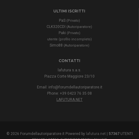
ULTIMI ISCRITTI
PaS
(Privato)
CLK320CDI
(Autoriparatore)
Paki
(Privato)
utente (profilo incompleto)
Simo88
(Autoriparatore)
CONTATTI
lafutura s.a.s.
Piazza Corte Maggiore 23/10
Email:
info@forumdellautoriparatore.it
Phone: +39 0423 76 35 08
LAFUTURA.NET
© 2026 Forumdellautoriparatore.it Powered by
lafutura.net
|
57367
UTENTI