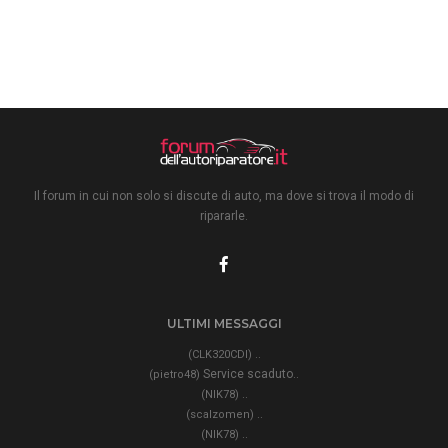
Il forum in cui non solo si discute di auto, ma dove si trova il modo di
ripararle.
ULTIMI MESSAGGI
..
(CLK320CDI)
Service scaduto..
(pietro48)
..
(NIK78)
..
(scalzomen)
..
(NIK78)