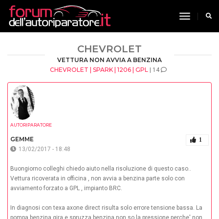
toggle n
CHEVROLET
VETTURA NON AVVIA A BENZINA
CHEVROLET | SPARK | 1206 | GPL
| 14
AUTORIPARATORE
GEMME
1
13/02/2017 - 18:48
Buongiorno colleghi chiedo aiuto nella risoluzione di questo caso..
Vettura ricoverata in officina , non avvia a benzina parte solo con
avviamento forzato a GPL , impianto BRC.
In diagnosi con texa axone direct risulta solo errore tensione bassa. La
pompa benzina gira e spruzza benzina non so la pressione perche' non