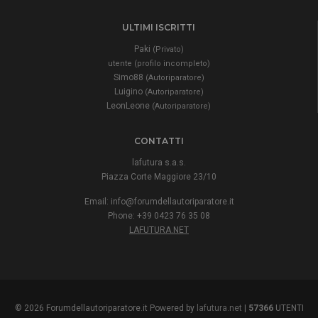
ULTIMI ISCRITTI
Paki
(Privato)
utente (profilo incompleto)
Simo88
(Autoriparatore)
Luigino
(Autoriparatore)
LeonLeone
(Autoriparatore)
CONTATTI
lafutura s.a.s.
Piazza Corte Maggiore 23/10
Email:
info@forumdellautoriparatore.it
Phone: +39 0423 76 35 08
LAFUTURA.NET
© 2026 Forumdellautoriparatore.it Powered by
lafutura.net
|
57366
UTENTI