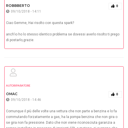
ROBBBERTO
0
09/10/2018 - 14:11
Ciao Gemme, Hai risolto con questa spark?
anch'io ho lo stesso identico problema se dovessi averlo risolto ti prego
di postarlo,grazie.
AUTORIPARATORE
OMAC
0
09/10/2018 - 14:46
Comunque il più delle volte una vettura che non parte a benzina e lo fa
commutando forzatamente a gas, ha la pompa benzina che non gira o
se gira non fa pressione. Dato che non viene riconosciuta garanzia a