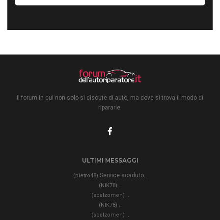
Il forum in cui non solo si discute di auto, ma dove si trova il modo di
ripararle.
ULTIMI MESSAGGI
Service scaduto..
(pietro48)
..
(NIK78)
..
(scalzomen)
..
(NIK78)
..
(scalzomen)