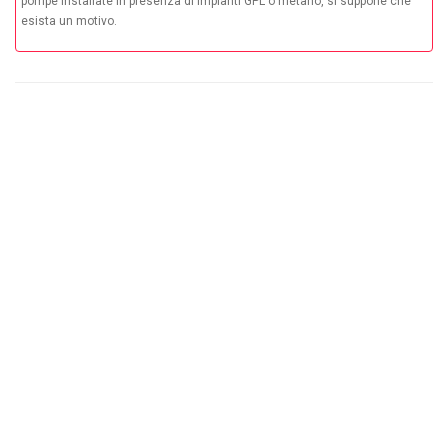
pompe installate in presenza di impianti GPL o metano, si suppone che
esista un motivo.