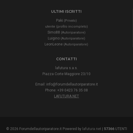
ULTIMI ISCRITTI
Paki
(Privato)
utente (profilo incompleto)
Simo88
(Autoriparatore)
Luigino
(Autoriparatore)
LeonLeone
(Autoriparatore)
CONTATTI
lafutura s.a.s.
Piazza Corte Maggiore 23/10
Email:
info@forumdellautoriparatore.it
Phone: +39 0423 76 35 08
LAFUTURA.NET
© 2026 Forumdellautoriparatore.it Powered by
lafutura.net
|
57366
UTENTI