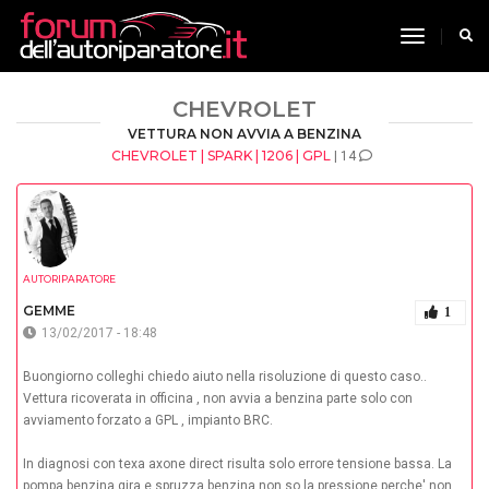
toggle n
CHEVROLET
VETTURA NON AVVIA A BENZINA
CHEVROLET | SPARK | 1206 | GPL
| 14
AUTORIPARATORE
GEMME
1
13/02/2017 - 18:48
Buongiorno colleghi chiedo aiuto nella risoluzione di questo caso..
Vettura ricoverata in officina , non avvia a benzina parte solo con
avviamento forzato a GPL , impianto BRC.
In diagnosi con texa axone direct risulta solo errore tensione bassa. La
pompa benzina gira e spruzza benzina non so la pressione perche' non