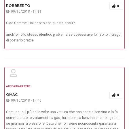
ROBBBERTO
0
09/10/2018 - 14:11
Ciao Gemme, Hai risolto con questa spark?
anch'io ho lo stesso identico problema se dovessi averlo risolto ti prego
di postarlo,grazie.
AUTORIPARATORE
OMAC
0
09/10/2018 - 14:46
Comunque il più delle volte una vettura che non parte a benzina e lo fa
commutando forzatamente a gas, ha la pompa benzina che non gira o
se gira non fa pressione. Dato che non viene riconosciuta garanzia a