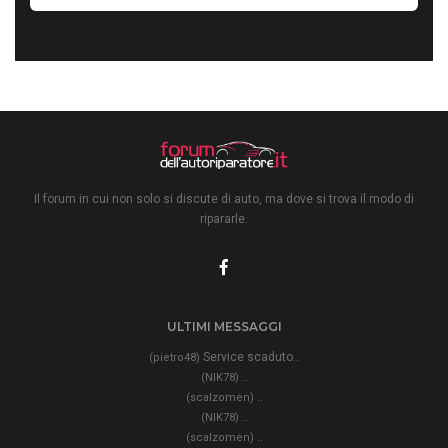
Il forum in cui non solo si discute di auto, ma dove si trova il modo di
ripararle.
ULTIMI MESSAGGI
Service scaduto..
(pietro48)
..
(NIK78)
..
(scalzomen)
..
(NIK78)
..
(scalzomen)