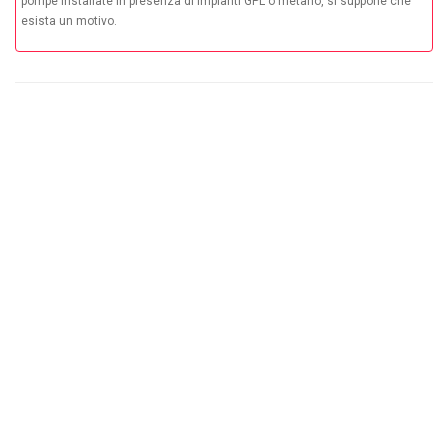
pompe installate in presenza di impianti GPL o metano, si suppone che
esista un motivo.