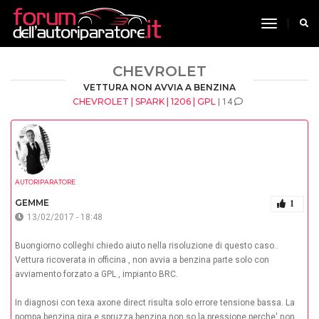
toggle n
CHEVROLET
VETTURA NON AVVIA A BENZINA
CHEVROLET | SPARK | 1206 | GPL
| 14
AUTORIPARATORE
GEMME
1
13/02/2017 - 18:48
Buongiorno colleghi chiedo aiuto nella risoluzione di questo caso..
Vettura ricoverata in officina , non avvia a benzina parte solo con
avviamento forzato a GPL , impianto BRC.
In diagnosi con texa axone direct risulta solo errore tensione bassa. La
pompa benzina gira e spruzza benzina non so la pressione perche' non