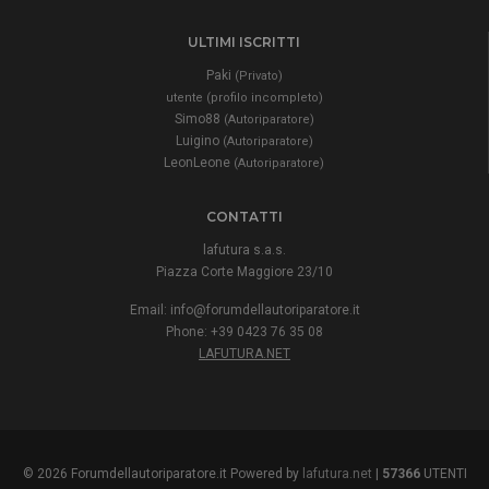
ULTIMI ISCRITTI
Paki
(Privato)
utente (profilo incompleto)
Simo88
(Autoriparatore)
Luigino
(Autoriparatore)
LeonLeone
(Autoriparatore)
CONTATTI
lafutura s.a.s.
Piazza Corte Maggiore 23/10
Email:
info@forumdellautoriparatore.it
Phone: +39 0423 76 35 08
LAFUTURA.NET
© 2026 Forumdellautoriparatore.it Powered by
lafutura.net
|
57366
UTENTI