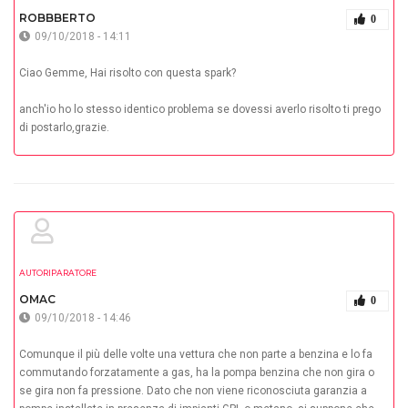
ROBBBERTO
0
09/10/2018 - 14:11
Ciao Gemme, Hai risolto con questa spark?
anch'io ho lo stesso identico problema se dovessi averlo risolto ti prego
di postarlo,grazie.
AUTORIPARATORE
OMAC
0
09/10/2018 - 14:46
Comunque il più delle volte una vettura che non parte a benzina e lo fa
commutando forzatamente a gas, ha la pompa benzina che non gira o
se gira non fa pressione. Dato che non viene riconosciuta garanzia a