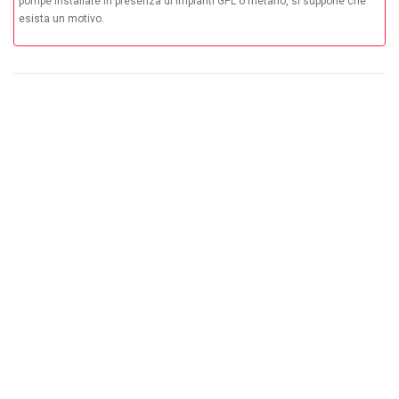
pompe installate in presenza di impianti GPL o metano, si suppone che
esista un motivo.