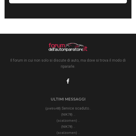
Il forum in cui non solo si discute di auto, ma dove si trova il modo di
ripararle.
ULTIMI MESSAGGI
Service scaduto..
(pietro48)
..
(NIK78)
..
(scalzomen)
..
(NIK78)
..
(scalzomen)