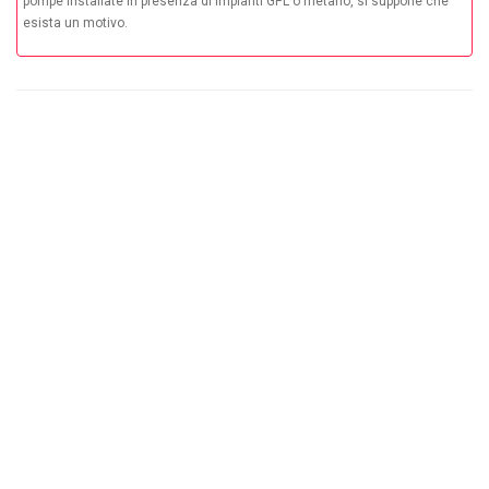
pompe installate in presenza di impianti GPL o metano, si suppone che
esista un motivo.