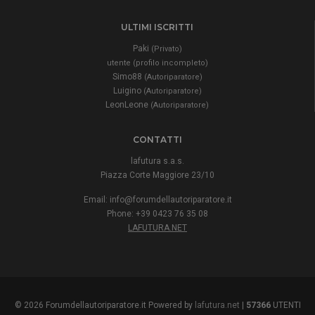
ULTIMI ISCRITTI
Paki
(Privato)
utente (profilo incompleto)
Simo88
(Autoriparatore)
Luigino
(Autoriparatore)
LeonLeone
(Autoriparatore)
CONTATTI
lafutura s.a.s.
Piazza Corte Maggiore 23/10
Email:
info@forumdellautoriparatore.it
Phone: +39 0423 76 35 08
LAFUTURA.NET
© 2026 Forumdellautoriparatore.it Powered by
lafutura.net
|
57366
UTENTI