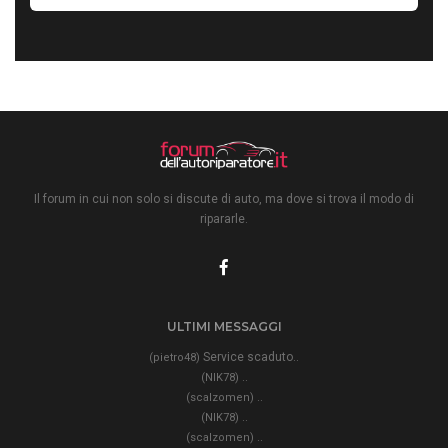
Il forum in cui non solo si discute di auto, ma dove si trova il modo di
ripararle.
ULTIMI MESSAGGI
Service scaduto..
(pietro48)
..
(NIK78)
..
(scalzomen)
..
(NIK78)
..
(scalzomen)