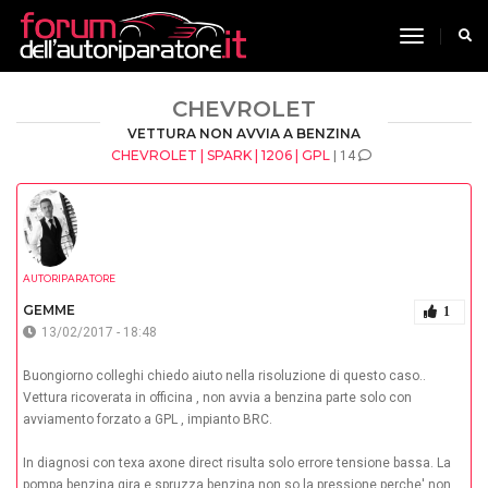
toggle n
CHEVROLET
VETTURA NON AVVIA A BENZINA
CHEVROLET | SPARK | 1206 | GPL
| 14
AUTORIPARATORE
GEMME
1
13/02/2017 - 18:48
Buongiorno colleghi chiedo aiuto nella risoluzione di questo caso..
Vettura ricoverata in officina , non avvia a benzina parte solo con
avviamento forzato a GPL , impianto BRC.
In diagnosi con texa axone direct risulta solo errore tensione bassa. La
pompa benzina gira e spruzza benzina non so la pressione perche' non