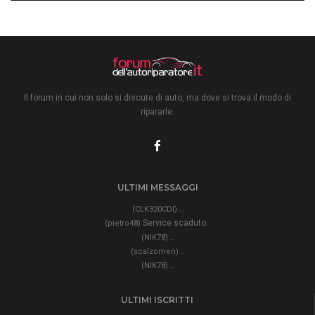
Il forum in cui non solo si discute di auto, ma dove si trova il modo di
ripararle.
ULTIMI MESSAGGI
..
(CLK320CDI)
Service scaduto..
(pietro48)
..
(NIK78)
..
(scalzomen)
..
(NIK78)
ULTIMI ISCRITTI