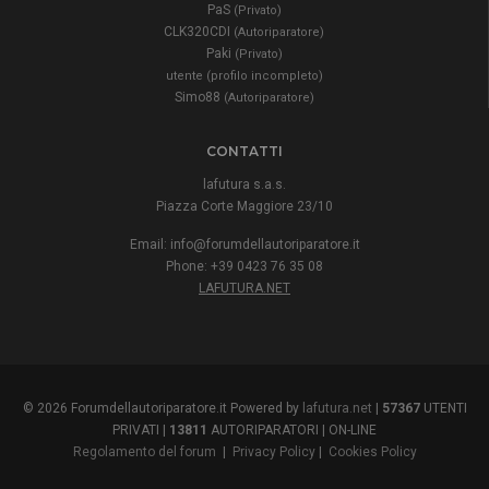
PaS
(Privato)
CLK320CDI
(Autoriparatore)
Paki
(Privato)
utente (profilo incompleto)
Simo88
(Autoriparatore)
CONTATTI
lafutura s.a.s.
Piazza Corte Maggiore 23/10
Email:
info@forumdellautoriparatore.it
Phone: +39 0423 76 35 08
LAFUTURA.NET
© 2026 Forumdellautoriparatore.it Powered by
lafutura.net
|
57367
UTENTI
PRIVATI |
13811
AUTORIPARATORI |
ON-LINE
Regolamento del forum
|
Privacy Policy
|
Cookies Policy