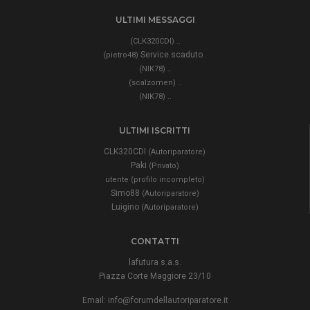
ULTIMI MESSAGGI
..
(CLK320CDI)
Service scaduto..
(pietro48)
..
(NIK78)
..
(scalzomen)
..
(NIK78)
ULTIMI ISCRITTI
CLK320CDI
(Autoriparatore)
Paki
(Privato)
utente (profilo incompleto)
Simo88
(Autoriparatore)
Luigino
(Autoriparatore)
CONTATTI
lafutura s.a.s.
Piazza Corte Maggiore 23/10
Email:
info@forumdellautoriparatore.it