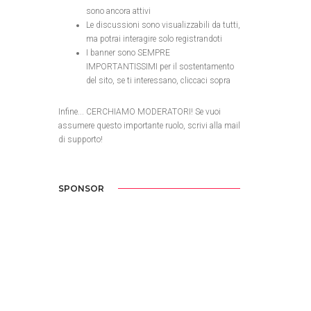
sono ancora attivi
Le discussioni sono visualizzabili da tutti,
ma potrai interagire solo registrandoti
I banner sono SEMPRE
IMPORTANTISSIMI per il sostentamento
del sito, se ti interessano, cliccaci sopra
Infine... CERCHIAMO MODERATORI! Se vuoi
assumere questo importante ruolo, scrivi alla mail
di supporto!
SPONSOR