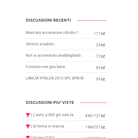
DISCUSSIONI RECENTI
Mancata accensione cilindro 1 ..
117
Service scaduto..
24
Non si accendono anabbaglianti..
72
Il motore non gira bene..
69
LANCIA YPSILON 2015 GPL SPIA M..
59
DISCUSSIONI PIU' VISTE
| L'auto, a 800 giri sale la..
8461727
| Si ferma in marcia..
1986757
| Errore p2262..