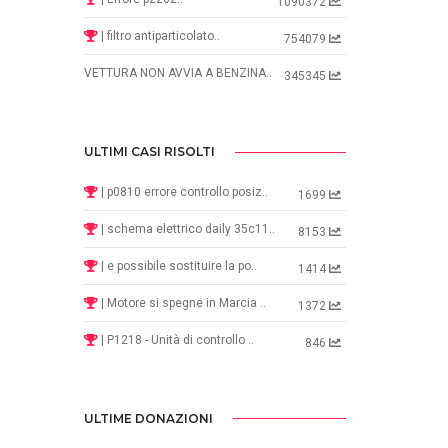
1090372
| filtro antiparticolato..
754079
VETTURA NON AVVIA A BENZINA..
345345
ULTIMI CASI RISOLTI
| p0810 errore controllo posiz..
1699
| schema elettrico daily 35c11..
8153
| e possibile sostituire la po..
1414
| Motore si spegne in Marcia ..
1372
| P1218 - Unità di controllo ..
846
ULTIME DONAZIONI