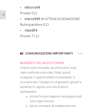
vittorio64
Privato
0
mario949
IN ATTESA DI DONAZIONE
Autoriparatore
0
claud54
Privato
11
COMUNICAZIONI IMPORTANTI
BENVENUTI NEL NUOVO FORUM!
Vista la veste rinnovata, alcune funzioni sono
state sostituite o eliminate. Potrai quindi
incappare in qualche difetto momentaneo. Ci
scusiamo per il disagio e ti ringraziamo già per la
pazienza! Di seguito una lista di alcuni
cambiamenti:
Alcune funzioni legate ai messaggi privati
sono state rimosse
Alcuni strumenti di moderazione non