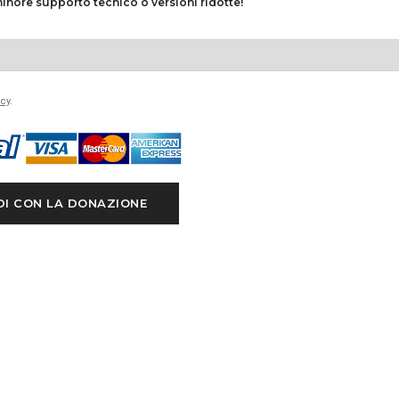
 minore supporto tecnico o versioni ridotte!
acy
.
DI CON LA DONAZIONE