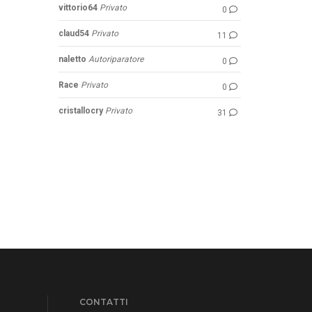
vittorio64
Privato
0
claud54
Privato
11
naletto
Autoriparatore
0
Race
Privato
0
cristallocry
Privato
31
CONTATTI