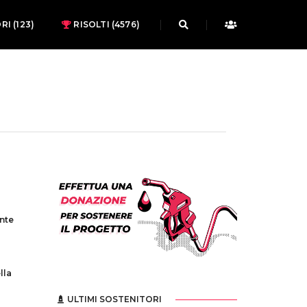
ORI
(123)
RISOLTI (4576)
ente
lla
ULTIMI SOSTENITORI